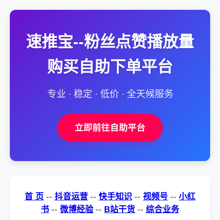
速推宝--粉丝点赞播放量
购买自助下单平台
专业 · 稳定 · 低价 · 全天候服务
立即前往自助平台
首 页
--
抖音运营
--
快手知识
--
视频号
--
小红
书
--
微博经验
--
B站干货
--
综合业务