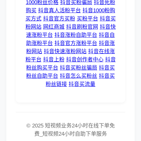
1000粉丝价格
抖音买粉骗局
抖音死粉
购买
抖音真人活粉平台
抖音1000粉购
买方式
抖音官方买粉
买粉平台
抖音买
粉网站
网红商城
抖音刷粉官网
抖音快
速涨粉平台
抖音涨粉自助平台
抖音自
助涨粉平台
抖音官方涨粉平台
抖音涨
粉网站
抖音快速涨粉网站
抖音在线涨
粉平台
抖音上粉
抖音创作者中心
抖音
粉丝购买平台
抖音买粉丝骗局
抖音买
粉丝自助平台
抖音怎么买粉丝
抖音买
粉丝链接
抖音买流量
© 2025 短视频业务24小时在线下单免
费_短视频24小时自助下单服务