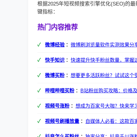
根据2025年短视频搜索引擎优化(SEO)
键指标：
热门内容推荐
微博经验
：
微博刷浏览量软件实测效果分
快手知识
：
快速提升快手粉丝数量，掌握
微博买粉
：
想要更多活跃粉丝？试试这个受
哔哩哔哩买粉
：
B站粉丝购买攻略：价格
视频号涨粉
：
想成为百家号大咖？快来学
视频号刷播放量
：
自媒体人必看：这款百
抖音怎么买粉丝
：
独家分享：抖音千川涨