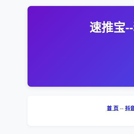
速推宝
首 页
--
抖