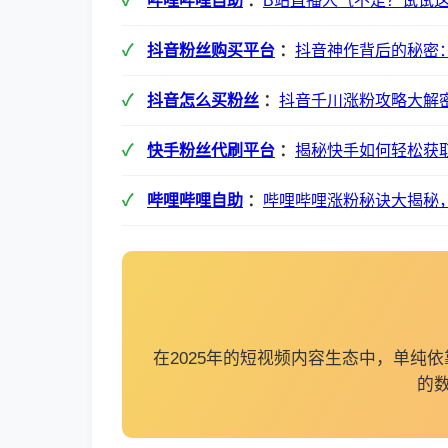
哔哩哔哩自助
：
B站直播人气不足？试试
抖音粉丝购买平台
：
抖音神作背后的秘密
抖音怎么买粉丝
：
抖音千川涨粉攻略大解
快手粉丝代刷平台
：
揭秘快手如何轻松获
哔哩哔哩自助
：
哔哩哔哩涨粉秘诀大揭秘
在2025年的短视频内容生态中，单
的