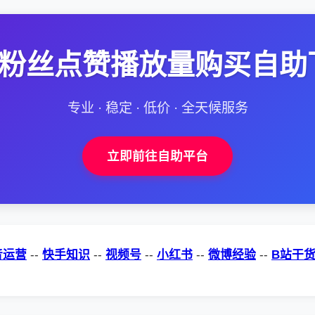
--粉丝点赞播放量购买自助
专业 · 稳定 · 低价 · 全天候服务
立即前往自助平台
音运营
--
快手知识
--
视频号
--
小红书
--
微博经验
--
B站干