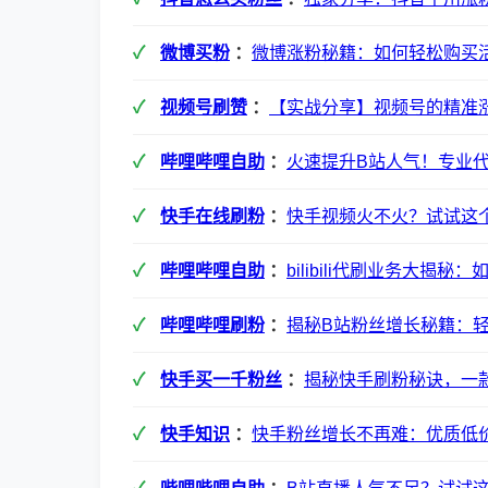
微博买粉
：
微博涨粉秘籍：如何轻松购买
视频号刷赞
：
【实战分享】视频号的精准
哔哩哔哩自助
：
火速提升B站人气！专业
快手在线刷粉
：
快手视频火不火？试试这
哔哩哔哩自助
：
bilibili代刷业务大揭
哔哩哔哩刷粉
：
揭秘B站粉丝增长秘籍：
快手买一千粉丝
：
揭秘快手刷粉秘诀，一
快手知识
：
快手粉丝增长不再难：优质低